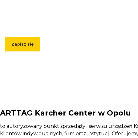
Podaj swój adres e-mail, jeżeli chcesz otrzymywać
informacje o nowościach i promocjach.
Zapisz się
Zapisując się, akceptujesz nasz
Regulamin
(w zakresie dotyczącym
Newslettera). Przetwarzanie danych odbywa się zgodnie z
Polityką
prywatności
.
ARTTAG Karcher Center w Opolu
to autoryzowany punkt sprzedaży i serwisu urządzeń K
klientów indywidualnych, firm oraz instytucji. Oferujem