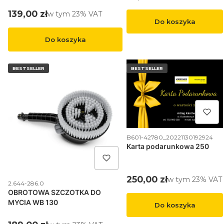
Cena brutto
139,00 zł
w tym %s VAT
w tym
23%
VAT
Do koszyka
Do koszyka
BESTSELLER
BESTSELLER
Kod produktu
B601-42780_20221130192924
Karta podarunkowa 250
Cena brutto
250,00 zł
w tym %s VAT
w tym
23%
VAT
Kod produktu
2.644-286.0
OBROTOWA SZCZOTKA DO
MYCIA WB 130
Do koszyka