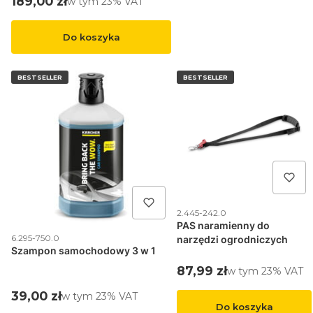
Cena brutto
189,00 zł
w tym %s VAT
w tym
23%
VAT
Do koszyka
BESTSELLER
BESTSELLER
Kod produktu
2.445-242.0
PAS naramienny do
Kod produktu
6.295-750.0
narzędzi ogrodniczych
Szampon samochodowy 3 w 1
Cena brutto
87,99 zł
w tym %s VAT
w tym
23%
VAT
Cena brutto
39,00 zł
w tym %s VAT
w tym
23%
VAT
Do koszyka