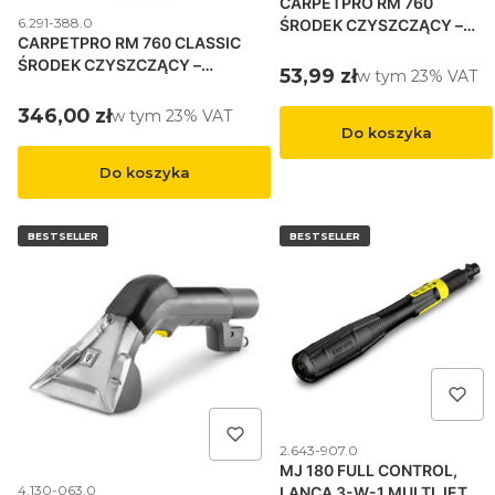
CARPETPRO RM 760
Kod produktu
6.291-388.0
ŚRODEK CZYSZCZĄCY –
CARPETPRO RM 760 CLASSIC
TABLETKI, 16 SZT.
ŚRODEK CZYSZCZĄCY –
Cena brutto
53,99 zł
w tym %s VAT
w tym
23%
VAT
PROSZEK, 10 KG
Cena brutto
346,00 zł
w tym %s VAT
w tym
23%
VAT
Do koszyka
Do koszyka
BESTSELLER
BESTSELLER
Kod produktu
2.643-907.0
MJ 180 FULL CONTROL,
Kod produktu
4.130-063.0
LANCA 3-W-1 MULTI JET