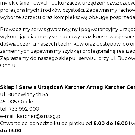
myjek ciśnieniowych, odkurzaczy, urządzeń czyszczącyc
profesjonalnych środków czystości. Zapewniamy facho
wyborze sprzętu oraz kompleksową obsługę posprzed
Prowadzimy serwis gwarancyjny i pogwarancyjny urząd
wykonując diagnostykę, naprawy oraz konserwacje sprzę
doświadczeniu naszych techników oraz dostępowi do or
zamiennych zapewniamy szybką i profesjonalną realizac
Zapraszamy do naszego sklepu i serwisu przy ul. Budo
Opolu.
Sklep i Serwis Urządzeń Karcher
Arttag Karcher Ce
ul. Budowlanych 5a
45-005 Opole
tel. 733 992 000
e-mail: karcher@arttag.pl
Otwarte od poniedziałku do piątku od
8.00 do 16.0
0
i 
do 13.00
.