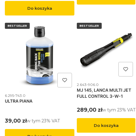
Do koszyka
BESTSELLER
BESTSELLER
Kod produktu
2.643-906.0
MJ 145, LANCA MULTI JET
Kod produktu
6.295-743.0
FULL CONTROL 3-W-1
ULTRA PIANA
Cena brutto
289,00 zł
w tym %s VAT
w tym
23%
VAT
Cena brutto
39,00 zł
w tym %s VAT
w tym
23%
VAT
Do koszyka