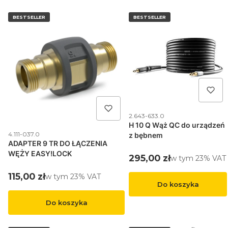
BESTSELLER
BESTSELLER
Kod produktu
2.643-633.0
H 10 Q Wąż QC do urządzeń
Kod produktu
4.111-037.0
z bębnem
ADAPTER 9 TR DO ŁĄCZENIA
WĘŻY EASY!LOCK
Cena brutto
295,00 zł
w tym %s VAT
w tym
23%
VAT
Cena brutto
115,00 zł
w tym %s VAT
w tym
23%
VAT
Do koszyka
Do koszyka