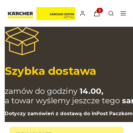
Produkty w koszyk
Otwórz wy
Szybka dostawa
zamów do godziny
14.00,
a towar wyślemy jeszcze tego
sa
Dotyczy zamówień z dostawą do InPost Paczkom