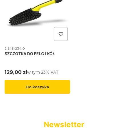
Kod produktu
2.643-234.0
SZCZOTKA DO FELG I KÓŁ
Cena brutto
129,00 zł
w tym %s VAT
w tym
23%
VAT
Do koszyka
Newsletter