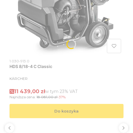
Kod produktu
1.030-913.0
HDS 8/18-4 C Classic
PRODUCENT
KÄRCHER
Cena promocyjna brutto
11 439,00 zł
w tym %s VAT
w tym
23%
VAT
Najniższa cena:
18 081,00 zł
-37%
Do koszyka