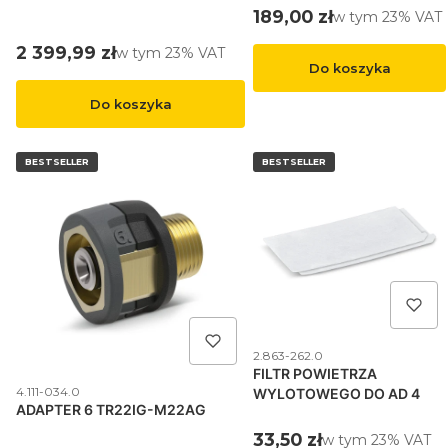
Cena brutto
189,00 zł
w tym %s VAT
w tym
23%
VAT
Cena brutto
2 399,99 zł
w tym %s VAT
w tym
23%
VAT
Do koszyka
Do koszyka
BESTSELLER
BESTSELLER
Kod produktu
2.863-262.0
FILTR POWIETRZA
Kod produktu
4.111-034.0
WYLOTOWEGO DO AD 4
ADAPTER 6 TR22IG-M22AG
Cena brutto
33,50 zł
w tym %s VAT
w tym
23%
VAT