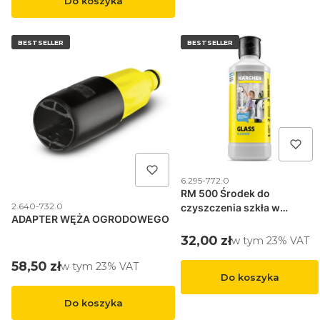
Do koszyka
BESTSELLER
BESTSELLER
Kod produktu
6.295-772.0
RM 500 Środek do
Kod produktu
2.640-732.0
czyszczenia szkła w
ADAPTER WĘŻA OGRODOWEGO
koncentracie
Cena brutto
32,00 zł
w tym %s VAT
w tym
23%
VAT
Cena brutto
58,50 zł
w tym %s VAT
w tym
23%
VAT
Do koszyka
Do koszyka