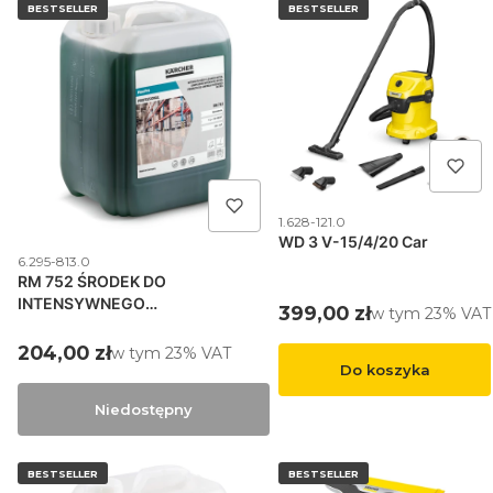
BESTSELLER
BESTSELLER
Kod produktu
1.628-121.0
WD 3 V-15/4/20 Car
Kod produktu
6.295-813.0
RM 752 ŚRODEK DO
INTENSYWNEGO
Cena brutto
399,00 zł
w tym %s VAT
w tym
23%
VAT
DOCZYSZCZANIA
Cena brutto
204,00 zł
w tym %s VAT
w tym
23%
VAT
Do koszyka
Niedostępny
BESTSELLER
BESTSELLER