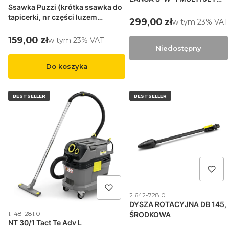
Ssawka Puzzi (krótka ssawka do
DLA K 7 FC PLUS ORAZ K 7
tapicerki, nr części luzem
PREMIUM FC PLUS
Cena brutto
299,00 zł
w tym %s VAT
w tym
23%
VAT
41300570)
Cena brutto
159,00 zł
w tym %s VAT
w tym
23%
VAT
Niedostępny
Do koszyka
BESTSELLER
BESTSELLER
Kod produktu
2.642-728.0
DYSZA ROTACYJNA DB 145,
Kod produktu
1.148-281.0
ŚRODKOWA
NT 30/1 Tact Te Adv L