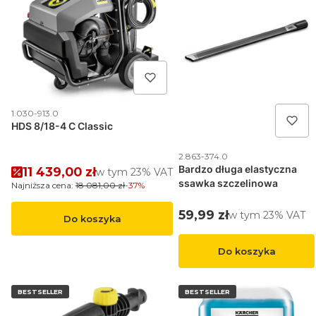
Kod produktu
1.030-913.0
HDS 8/18-4 C Classic
Kod produktu
2.863-374.0
Bardzo długa elastyczna
Cena promocyjna brutto
11 439,00 zł
w tym %s VAT
w tym
23%
VAT
ssawka szczelinowa
Najniższa cena:
18 081,00 zł
-37%
Cena brutto
59,99 zł
w tym %s VAT
w tym
23%
VAT
Do koszyka
Do koszyka
BESTSELLER
BESTSELLER