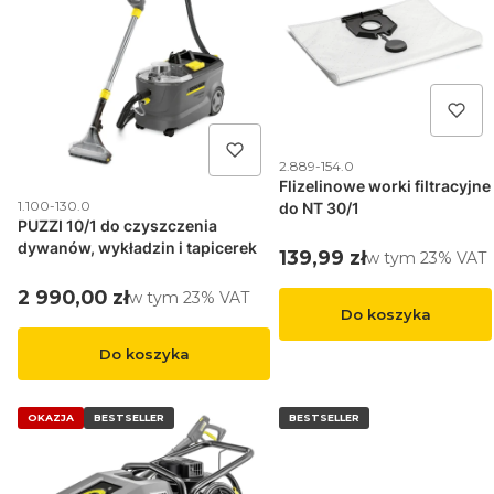
Kod produktu
2.889-154.0
Flizelinowe worki filtracyjne
Kod produktu
1.100-130.0
do NT 30/1
PUZZI 10/1 do czyszczenia
dywanów, wykładzin i tapicerek
Cena brutto
139,99 zł
w tym %s VAT
w tym
23%
VAT
Cena brutto
2 990,00 zł
w tym %s VAT
w tym
23%
VAT
Do koszyka
Do koszyka
OKAZJA
BESTSELLER
BESTSELLER