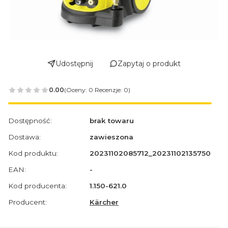
Udostępnij
Zapytaj o produkt
0.00
(Oceny: 0 Recenzje: 0)
Dostępność:
brak towaru
Dostawa:
zawieszona
Kod produktu:
20231102085712_20231102135750
EAN:
-
Kod producenta:
1.150-621.0
Producent:
Kärcher