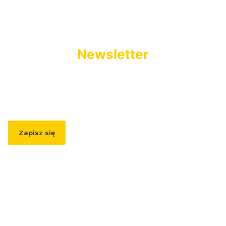
Newsletter
Podaj swój adres e-mail, jeżeli chcesz otrzymywać
informacje o nowościach i promocjach.
Zapisz się
Zapisując się, akceptujesz nasz
Regulamin
(w zakresie dotyczącym
Newslettera). Przetwarzanie danych odbywa się zgodnie z
Polityką
prywatności
.