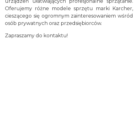
urządzeń ułatwiających profesjonalne sprzątanie.
Oferujemy różne modele sprzętu marki Karcher,
cieszącego się ogromnym zainteresowaniem wśród
osób prywatnych oraz przedsiębiorców.
Zapraszamy do kontaktu!
Certyfikaty i ostrzeżenie
bezpieczeństwa
Producent:
Kärcher Sp. z o.o.