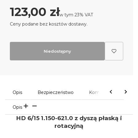
Cena
123,00 zł
w tym 23% VAT
w tym
23%
VAT
Ceny podane bez kosztów dostawy.
Niedostępny
Opis
Bezpieczeństwo
Komentarze
Opis
HD 6/15 1.150-621.0 z dyszą płaską i
rotacyjną