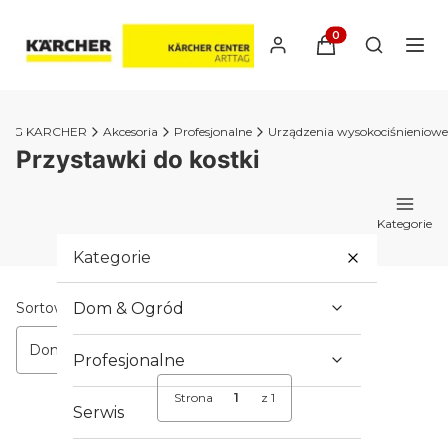
Produkty w koszyk
Otwórz wy
TAG KARCHER
Akcesoria
Profesjonalne
Urządzenia wysokociśnieniowe
Przystawki do kostki
Kategorie
Kategorie
Lista produktów
Sortowanie:
Dom & Ogród
Domyślne
Profesjonalne
Strona
z 1
Serwis