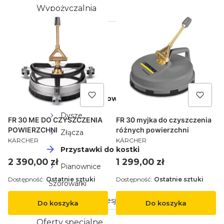
Wypożyczalnia
Akcesoria
Dom & Ogród
Profesjonalne
Urządzenia
wysokociśnieniowe
Dysze
FR 30 ME DO CZYSZCZENIA
FR 30 myjka do czyszczenia
POWIERZCHNI
różnych powierzchni
Złącza
PRODUCENT
PRODUCENT
KÄRCHER
KÄRCHER
Przystawki do kostki
Cena
Cena
2 390,00 zł
1 299,00 zł
Pianownice
Dostępność:
Ostatnie sztuki
Dostępność:
Ostatnie sztuki
Szorowarki
Odkurzacze profesjonalne
Do koszyka
Do koszyka
Oferty specjalne