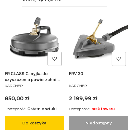
Chemia
FR CLASSIC myjka do
FRV 30
czyszczenia powierzchni
PRODUCENT
PRODUCENT
budynków
KÄRCHER
KÄRCHER
Cena
Cena
850,00 zł
2 199,99 zł
Dostępność:
Ostatnie sztuki
Dostępność:
brak towaru
Do koszyka
Niedostępny