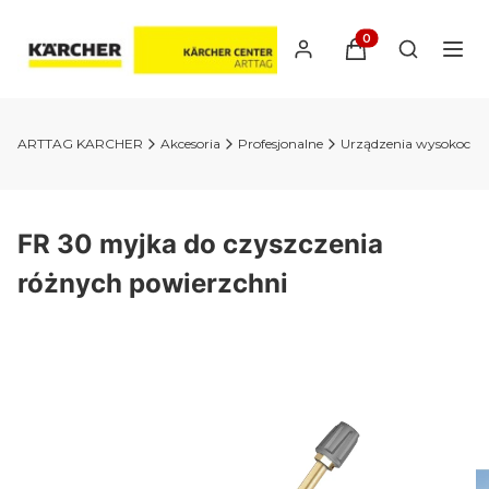
Produkty w koszyk
Otwórz wy
ARTTAG KARCHER
Akcesoria
Profesjonalne
Urządzenia wysokociśn
FR 30 myjka do czyszczenia
różnych powierzchni