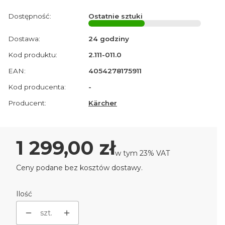
Dostępność:
Ostatnie sztuki
Dostawa:
24 godziny
Kod produktu:
2.111-011.0
EAN:
4054278175911
Kod producenta:
-
Producent:
Kärcher
Cena
1 299,00 zł
w tym 23% VAT
w tym
23%
VAT
Ceny podane bez kosztów dostawy.
Ilość
szt.