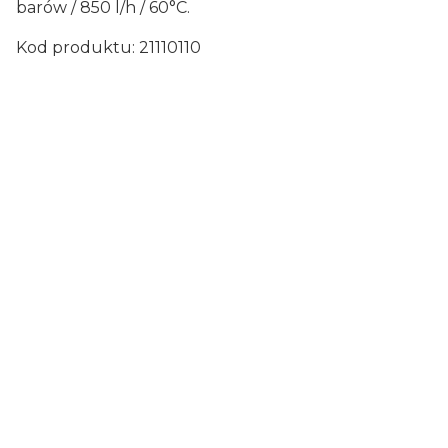
barów / 850 l/h / 60°C.
Kod produktu: 21110110
Certyfikaty i ostrzeżenie
bezpieczeństwa
Producent:
Kärcher Sp. z o.o.
Adres:
STAWOWA 138-140, 31-346 KRAKÓW,
Polska
Telefon:
801 811 234
E-mail:
biuro.pl@karcher.com