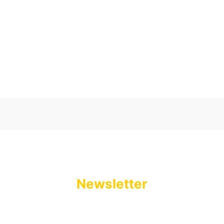
Oceń i opisz
0.00
Liczba ocen: 0
Newsletter
Podaj swój adres e-mail, jeżeli chcesz otrzymywać
informacje o nowościach i promocjach.