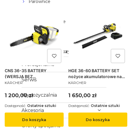
Parownice
Myjki do okien
Mopy elektryczne
Pompy wody
Zamiatarki
Sprzęt ogrodniczy
Profesjonalne
CNS 36-35 BATTERY
HGE 36-60 BATTERY SET
(WERSJA BEZ
nożyce akumulatorowe na
Serwis
PRODUCENT
PRODUCENT
AKUMULATORA I
baterie
KÄRCHER
KÄRCHER
ŁADOWARKI) piła
łańcuchowa
Cena
Cena
Wypożyczalnia
1 200,00 zł
1 650,00 zł
Dostępność:
Ostatnie sztuki
Dostępność:
Ostatnie sztuki
Akcesoria
Do koszyka
Do koszyka
Oferty specjalne