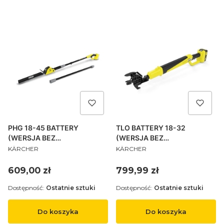
PHG 18-45 BATTERY
TLO BATTERY 18-32
(WERSJA BEZ
(WERSJA BEZ
PRODUCENT
PRODUCENT
AKUMULATORA I
AKUMULATORA I
KÄRCHER
KÄRCHER
ŁADOWARKI)
ŁADOWARKI) nożyce do
gałęzi, na baterie
Cena
Cena
609,00 zł
799,99 zł
Dostępność:
Ostatnie sztuki
Dostępność:
Ostatnie sztuki
Do koszyka
Do koszyka