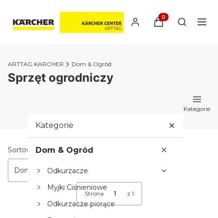
Produkty w koszyk
Otwórz wy
ARTTAG KARCHER
Dom & Ogród
Sprzęt ogrodniczy
Kategorie
Kategorie
Lista produktów
Sortowanie:
Dom & Ogród
Domyślne
Odkurzacze
Myjki Ciśnieniowe
Strona
z 1
Odkurzacze piorące