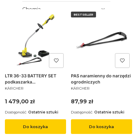
Chemia
BESTSELLER
LTR 36-33 BATTERY SET
PAS naramienny do narzędzi
podkaszarka
ogrodniczych
PRODUCENT
PRODUCENT
akumulatorowa, lekka
KÄRCHER
KÄRCHER
Cena
Cena
1 479,00 zł
87,99 zł
Dostępność:
Ostatnie sztuki
Dostępność:
Ostatnie sztuki
Do koszyka
Do koszyka