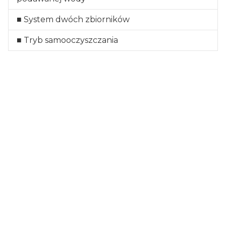
■ System dwóch zbiorników
■ Tryb samooczyszczania
Certyfikaty i ostrzeżenie
bezpieczeństwa
Producent:
Kärcher Sp. z o.o.
Adres:
STAWOWA 138-140, 31-346 KRAKÓW,
Polska
Telefon:
801 811 234
E-mail:
biuro.pl@karcher.com