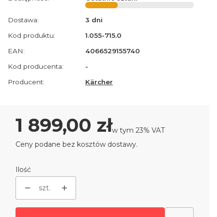
Dostawa:
3 dni
Kod produktu:
1.055-715.0
EAN:
4066529155740
Kod producenta:
-
Producent:
Kärcher
Cena
1 899,00 zł
w tym 23% VAT
w tym
23%
VAT
Ceny podane bez kosztów dostawy.
Ilość
szt.