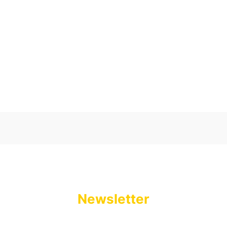
Oceń i opisz
0.00
Liczba ocen: 0
Newsletter
Podaj swój adres e-mail, jeżeli chcesz otrzymywać